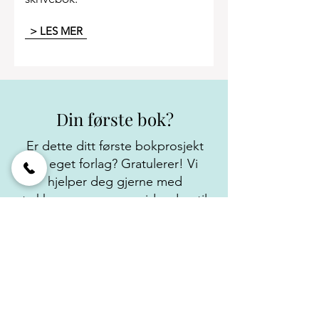
> LES MER
Din første bok?
Er dette ditt første bokprosjekt
på eget forlag? Gratulerer! Vi
hjelper deg gjerne med
trykkprosessen og guider deg til
ferdig bok.
LES MER OM ANDRE
BOKSJANGRE:
SKJØNNLITTERATUR