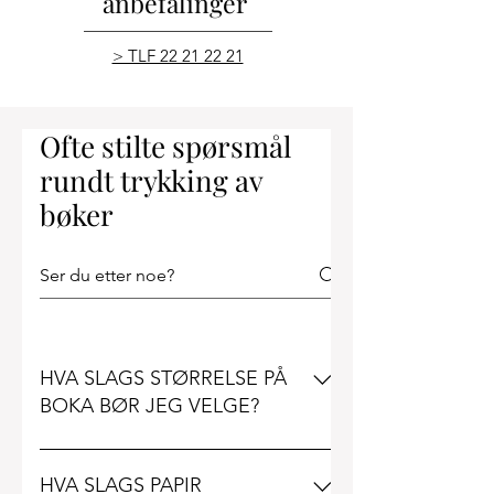
anbefalinger
> TLF 22 21 22 21
Ofte stilte spørsmål
rundt trykking av
bøker
HVA SLAGS STØRRELSE PÅ
BOKA BØR JEG VELGE?
Det kan komme litt an på boka
du har skrevet. Det finnes en
HVA SLAGS PAPIR