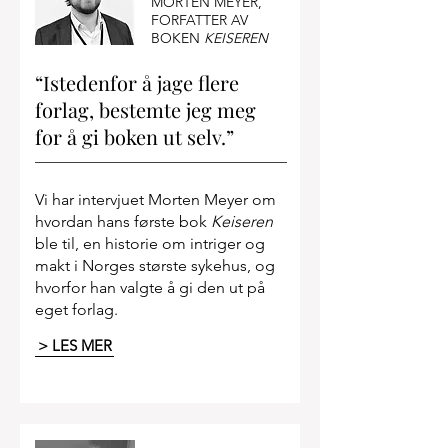
av inventaret (coffe table books).
MORTEN MEYER,
bokbindere et par måneder før
FORFATTER AV
Alt dette handler jo også om hva
jul og fremover. Transporttid
BOKEN
KEISEREN
slags budsjett man har og til
kommer i tillegg.
syvende og sist også om hva
“Istedenfor å jage flere
slags preferanser man selv har.
forlag, bestemte jeg meg
Klaffer blir gjerne sett på som et
for å gi boken ut selv.”
«ekstrautstyr» på boka som mer
har en estetisk enn funksjonell
funksjon. Men den kan gjøre at
Vi har intervjuet Morten Meyer om
omslaget virker kraftigere, og
hvordan hans første bok
Keiseren
den gir ekstra plass til tekst om
ble til, en historie om intriger og
makt i Norges største sykehus, og
forfatteren, tidligere utgivelser
hvorfor han valgte å gi den ut på
osv. Mange bruker klaffene som
eget forlag.
bokmerke.
> LES MER