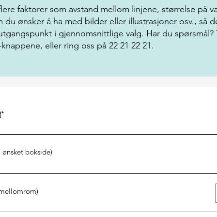
lere faktorer som avstand mellom linjene, størrelse på va
 du ønsker å ha med bilder eller illustrasjoner osv., så d
i utgangspunkt i gjennomsnittlige valg. Har du spørsmål? 
knappene, eller ring oss på 22 21 22 21.
r
 ønsket bokside)
mellomrom)