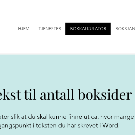
HJEM
TJENESTER
BOKKALKULATOR
BOKSJA
kst til antall boksider
lator slik at du skal kunne finne ut ca. hvor mange
gangspunkt i teksten du har skrevet i Word.