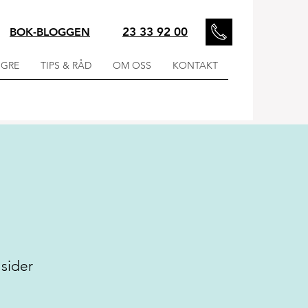
23 33 92 00
BOK-BLOGGEN
NGRE
TIPS & RÅD
OM OSS
KONTAKT
 sider